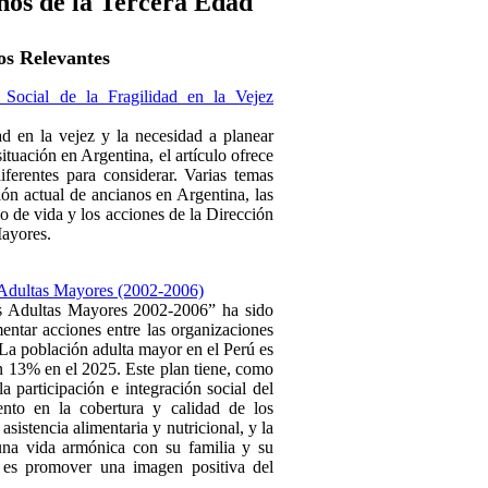
hos de la Tercera Edad
s Relevantes
 Social de la Fragilidad en la Vejez
ad en la vejez y la necesidad a planear
 situación en Argentina, el artículo ofrece
diferentes para considerar. Varias temas
ión actual de ancianos en Argentina, las
ilo de vida y los acciones de la Dirección
Mayores.
s Adultas Mayores (2002-2006)
as Adultas Mayores 2002-2006” ha sido
entar acciones entre las organizaciones
 La población adulta mayor en el Perú es
n 13% en el 2025. Este plan tiene, como
a participación e integración social del
ento en la cobertura y calidad de los
 asistencia alimentaria y nutricional, y la
una vida armónica con su familia y su
 es promover una imagen positiva del