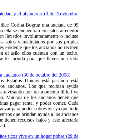
oledad y el abandono (3 de Noviembre
” dice Corina Bogran una anciana de 99
ella se encuentran en asilos alrededor
n llevados involuntariamente o incluso
os solos y maltratados por sus propias
 es evidente que los ancianos no reciben
en el asilo ellos cuentan con un techo,
e les brinda para que lleven una vida
a ancianos (30 de octubre del 2008)
los Estados Unidos está pasando está
os ancianos. Los que recibían ayuda
 atravesando por un momento difícil ya
eo. Muchos de los ancianos tienen que
inas pagar renta, y poder comer. Cada
anzar para poder sobrevivir ya que todo
entros que brindan ayuda a los ancianos
e tienen recursos bajos y esto afectaría
dad.
tos ticos vive en un hogar pobre (29 de