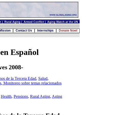
h
|
Rural Aging
|
Armed Conflict
|
Aging Watch at the UN
|
|
|
Mission
Contact Us
Internships
Donate Now!
 en Español
ves 2008-
os de la Tercera Edad
,
Salud
,
s
,
Monitoreo sobre temas relacionados
,
Health
,
Pensions
,
Rural Aging
,
Aging