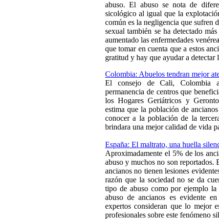
abuso. El abuso se nota de difer
sicológico al igual que la explotaci
común es la negligencia que sufren de
sexual también se ha detectado más 
aumentado las enfermedades venérea
que tomar en cuenta que a estos an
gratitud y hay que ayudar a detectar 
Colombia: Abuelos tendran mejor at
El consejo de Cali, Colombia a
permanencia de centros que benefic
los Hogares Geriátricos y Geront
estima que la población de ancianos 
conocer a la población de la terce
brindara una mejor calidad de vida p
España: El maltrato, una huella sile
Aproximadamente el 5% de los ancia
abuso y muchos no son reportados. E
ancianos no tienen lesiones evidente
razón que la sociedad no se da cuen
tipo de abuso como por ejemplo la 
abuso de ancianos es evidente en
expertos consideran que lo mejor es
profesionales sobre este fenómeno s