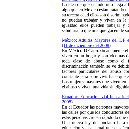
La idea de que cuando uno llega a l
algo que en México están tratando de
su tercera edad ellos son discrimina
no puedan trabajar y vivan en la p
igualdad ellos pueden trabajar y 
sabiduría lo que aria que gocen de s
México: Adultas Mayores del DF en
(11 de diciembre del 2008)
En México DF aproximadamente el 
viven en un hogar y son víctimas d
toda clase de abuso como el fís
discriminación también se ve debid
factores particulares del abuso c
constante para sobrevivir hace que e
Las mujeres mayores que viven en e
el abuso y viven una vida sin dignida
Ecuador: Educación vial busca incl
2008)
En el Ecuador las personas mayores
las calles por que los conductores d
estas personas crucen rápido lo que 
Una nueva ley del anciano hará q
educación vial al igual que enseñen