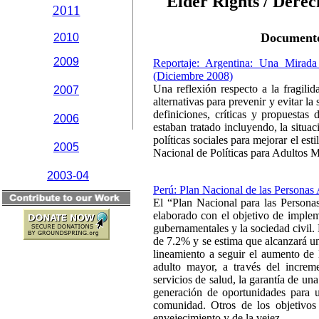
Elder Rights /
Derec
2011
Documento
2010
2009
Reportaje: Argentina: Una Mirada
(Diciembre 2008)
Una reflexión respecto a la fragilid
2007
alternativas para prevenir y evitar la
definiciones, críticas y propuestas 
2006
estaban tratado incluyendo, la situac
políticas sociales para mejorar el est
2005
Nacional de Políticas para Adultos 
2003-04
Perú: Plan Nacional de las Persona
El “Plan Nacional para las Person
elaborado con el objetivo de implem
gubernamentales y la sociedad civil.
de 7.2% y se estima que alcanzará u
lineamiento a seguir el aumento de l
adulto mayor, a través del increm
servicios de salud, la garantía de una
generación de oportunidades para 
comunidad. Otros de los objetivos
envejecimiento y de la vejez.