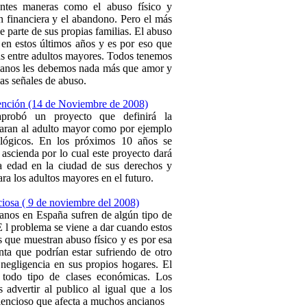
entes maneras como el abuso físico y
ón financiera y el abandono. Pero el más
 parte de sus propias familias. El abuso
en estos últimos años y es por eso que
s entre adultos mayores. Todos tenemos
cianos les debemos nada más que amor y
las señales de abuso.
ención (14 de Noviembre de 2008)
probó un proyecto que definirá la
iaran al adulto mayor como por ejemplo
ológicos. En los próximos 10 años se
ascienda por lo cual este proyecto dará
ra edad en la ciudad de sus derechos y
ara los adultos mayores en el futuro.
nciosa ( 9 de noviembre del 2008)
nos en España sufren de algún tipo de
 l problema se viene a dar cuando estos
s que muestran abuso físico y es por esa
ta que podrían estar sufriendo de otro
negligencia en sus propios hogares. El
 todo tipo de clases económicas. Los
 advertir al publico al igual que a los
ilencioso que afecta a muchos ancianos