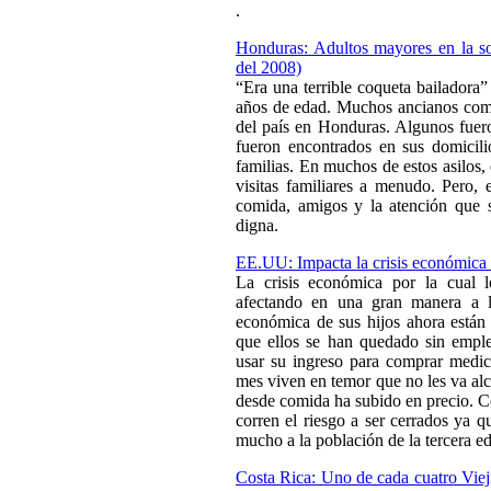
.
Honduras: Adultos mayores en la s
del 2008)
“Era una terrible coqueta bailadora
años de edad. Muchos ancianos como 
del país en Honduras. Algunos fuero
fueron encontrados en sus domicili
familias. En muchos de estos asilos,
visitas familiares a menudo. Pero, 
comida, amigos y la atención que s
digna.
EE.UU: Impacta la crisis económica 
La crisis económica por la cual 
afectando en una gran manera a l
económica de sus hijos ahora están
que ellos se han quedado sin empl
usar su ingreso para comprar medic
mes viven en temor que no les va alc
desde comida ha subido en precio. C
corren el riesgo a ser cerrados ya qu
mucho a la población de la tercera e
Costa Rica: Uno de cada cuatro Vieji