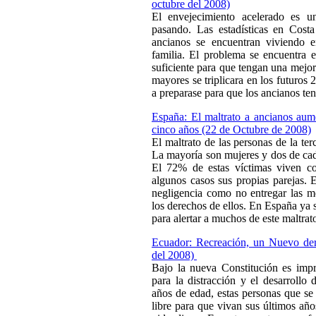
octubre del 2008)
El envejecimiento acelerado es 
pasando. Las estadísticas en Cos
ancianos se encuentran viviendo 
familia. El problema se encuentra 
suficiente para que tengan una mejor
mayores se triplicara en los futuros 
a preparase para que los ancianos te
España: El maltrato a ancianos au
cinco años (22 de Octubre de 2008)
El maltrato de las personas de la te
La mayoría son mujeres y dos de cad
El 72% de estas víctimas viven c
algunos casos sus propias parejas. 
negligencia como no entregar las me
los derechos de ellos. En España ya 
para alertar a muchos de este maltrat
Ecuador: Recreación, un Nuevo der
del 2008)
Bajo la nueva Constitución es impr
para la distracción y el desarrollo
años de edad, estas personas que se 
libre para que vivan sus últimos años