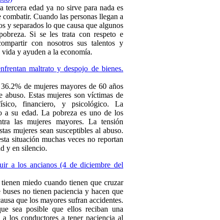
a tercera edad ya no sirve para nada es
 combatir. Cuando las personas llegan a
dos y separados lo que causa que algunos
obreza. Si se les trata con respeto e
compartir con nosotros sus talentos y
u vida y ayuden a la economía.
frentan maltrato y despojo de bienes.
36.2% de mujeres mayores de 60 años
e abuso. Estas mujeres son víctimas de
ico, financiero, y psicológico. La
o a su edad. La pobreza es uno de los
ontra las mujeres mayores. La tensión
stas mujeres sean susceptibles al abuso.
sta situación muchas veces no reportan
d y en silencio.
uir a los ancianos (4 de diciembre del
 tienen miedo cuando tienen que cruzar
e buses no tienen paciencia y hacen que
causa que los mayores sufran accidentes.
ue sea posible que ellos reciban una
 a los conductores a tener paciencia al