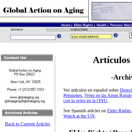
Home
|
Elder Rights
|
Health
|
Pension Watc
SEARCH
SUBSCRIBE
Artículos
-Archi
Ver artículos en español sobre
Derech
Pensiones
,
Vejez en las Areas Rurale
con la vejez en la ONU
.
See Spanish articles on
Elder Rights
Watch at the UN
.
Back to Current Articles