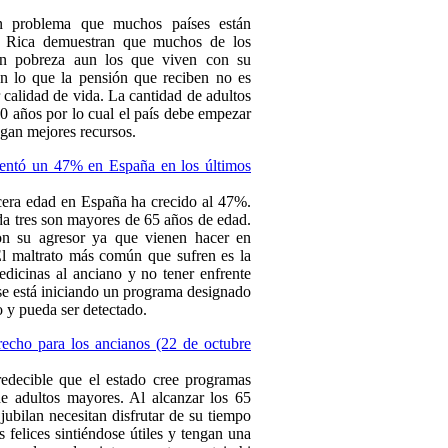
un problema que muchos países están
ta Rica demuestran que muchos de los
en pobreza aun los que viven con su
en lo que la pensión que reciben no es
 calidad de vida. La cantidad de adultos
20 años por lo cual el país debe empezar
ngan mejores recursos.
mentó un 47% en España en los últimos
rcera edad en España ha crecido al 47%.
a tres son mayores de 65 años de edad.
on su agresor ya que vienen hacer en
El maltrato más común que sufren es la
dicinas al anciano y no tener enfrente
se está iniciando un programa designado
o y pueda ser detectado.
echo para los ancianos (22 de octubre
edecible que el estado cree programas
 de adultos mayores. Al alcanzar los 65
jubilan necesitan disfrutar de su tiempo
 felices sintiéndose útiles y tengan una