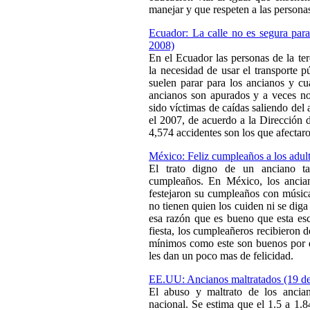
manejar y que respeten a las personas
Ecuador: La calle no es segura par
2008)
En el Ecuador las personas de la ter
la necesidad de usar el transporte 
suelen parar para los ancianos y cu
ancianos son apurados y a veces no
sido víctimas de caídas saliendo del 
el 2007, de acuerdo a la Dirección 
4,574 accidentes son los que afectar
México: Feliz cumpleaños a los adu
El trato digno de un anciano ta
cumpleaños. En México, los ancian
festejaron su cumpleaños con músic
no tienen quien los cuiden ni se diga
esa razón que es bueno que esta esc
fiesta, los cumpleañeros recibieron d
mínimos como este son buenos por q
les dan un poco mas de felicidad.
EE.UU: Ancianos maltratados (19 d
El abuso y maltrato de los ancia
nacional. Se estima que el 1.5 a 1.8