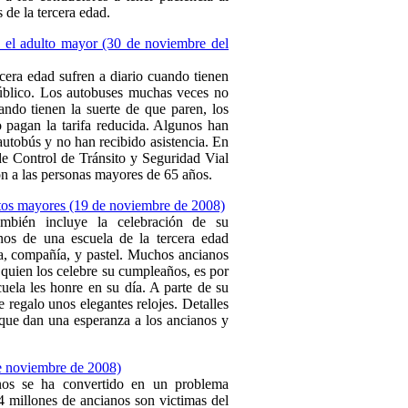
 de la tercera edad.
a el adulto mayor (30 de noviembre del
cera edad sufren a diario cuando tienen
público. Los autobuses muchas veces no
ando tienen la suerte de que paren, los
 pagan la tarifa reducida. Algunos han
autobús y no han recibido asistencia. En
de Control de Tránsito y Seguridad Vial
on a las personas mayores de 65 años.
ltos mayores (19 de noviembre de 2008)
mbién incluye la celebración de su
os de una escuela de la tercera edad
a, compañía, y pastel. Muchos ancianos
 quien los celebre su cumpleaños, es por
uela les honre en su día. A parte de su
e regalo unos elegantes relojes. Detalles
ue dan una esperanza a los ancianos y
e noviembre de 2008)
nos se ha convertido en un problema
4 millones de ancianos son victimas del