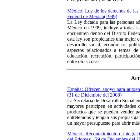
México: Ley de los derechos de las 
Federal de México(1999)
La Ley dictada para las personas ad
México en 1999, incluye a todas l
encuentren dentro del Distrito Feder
esta ley son propiciarles una mejor c
desarrollo social, económico, polít
aspectos relacionados a temas de s
educación, recreación, participació
entre otras cosas.
Art
España: Ofrecen apoyo para autoemp
(31 de Diciembre del 2008)
La Secretaria de Desarrollo Social en
mayores participen en actividades
productos que se pueden vender par
entretenidos y tengan sus propias gan
un mayor presupuesto para abrir más
México: Reconocimiento e integració
del Edomex. (29 de Diciembre del 2